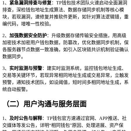
1、
紧急漏洞排查与修复
：TP钱包技术团队火速启动全面漏洞
排查，深检钱包地址生成算法、数据存储同步机制等核心模
块，若现漏洞，速修复并推软件更新，如针对算法逻辑错，重
编代码，增唯一性校验。
2、
加强数据安全防护
：升级数据存储传输安全措施，用高级
加密技术加密用户钱包数据，防篡改，优化数据同步机制，保
各服务器节点数据一致准确，如引入区块链共识机制验证确认
数据同步。
3、
实时监测与预警
：建实时监测系统，监控钱包地址生成、
交易等关键环节，若现异常相同地址生成或交易异常，立触发
预警，通知技术团队，如设阈值，短时间多相同地址生成，系
统自动报警。
（二）用户沟通与服务层面
1、
及时公告与解释
：TP钱包官方速通过官网、APP推送、社
交媒体等发公告，详明“相同钱包”原因、处理进展、资产保