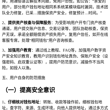
障，用通俗语言解技术问题，免用户恐慌，如公告：“亲爱的
用户，部分用户钱包地址相同系系统某模块临时漏洞，技术团
队全力修复，已采…措施保资产安全，修复预计…时间。”
2、
提供资产核查与保障服务
：为受影响用户开专门资产核查
通道，用户提交账户信息、交易记录等，团队协助核查，保资
产无误，承诺全额赔偿资产损失用户，复用户信任，如开在线
客服专席，处理“相同钱包”用户咨询核查。
3、
加强用户教育
：通过线上教程、FAQ等，加强用户数字资
产安全知识教育，教用户识别钱包地址真伪、保账户安全（设
强密码、启双重认证等），提用户防范意识，减操作不当风
险，如授人以渔。
五、用户自身的防范措施
（一）提高安全意识
1、
仔细核对钱包地址
：转账、收款等操作前，细核钱包地
址，查字符、来源、生成环境，向他人提供地址，通过多方式