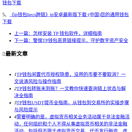
钱包下载
5、
《tp钱包heco跨链》tp安卓最新版下载·(中国)您的通用钱包
下载
上一篇：怎样安装 TP 钱包软件，详细指南
下一篇：警惕TP钱包恶意链接提示，守护数字资产安全
最新文章

1
TP钱包闲置代币授权隐患，没用的币要不要取消？一
文说清风险与操作指南
2
TP钱包转账未到账？一文教你快速查询链上状态与解
决全指南
3
TP钱包USDT提币全指南，从钱包到交易所的实操步骤
与风险提示
4
需要明确的是，虚拟货币相关业务活动属于非法金融活
动，任何组织和个人不得从事虚拟货币相关的非法金融
活动，包括但不限于虚拟货币交易、代币发行融资、虚