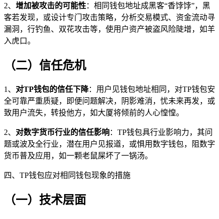
2、
增加被攻击的可能性
：相同钱包地址成黑客“香饽饽”，黑
客若发现，或设计专门攻击策略，分析交易模式、资金流动寻
漏洞，行钓鱼、双花攻击等，使用户资产被盗风险陡增，如羊
入虎口。
（二）信任危机
1、
对TP钱包的信任下降
：用户见钱包地址相同，对TP钱包安
全可靠严重质疑，即便问题解决，阴影难消，忧未来再发，或
致用户流失，转投他方，如大厦将倾前的人心惶惶。
2、
对数字货币行业的信任影响
：TP钱包具行业影响力，其问
题或波及全行业，潜在用户见报道，或惧用数字钱包，阻数字
货币普及应用，如一颗老鼠屎坏了一锅汤。
四、TP钱包应对相同钱包现象的措施
（一）技术层面